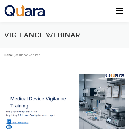
Aller
au
Menu
contenu
ACCUEIL
SERVICES
ACTUALITÉS
VIGILANCE WEBINAR
CONTACT
FRANÇAIS
Home
»
Vigilance webinar
English (US)